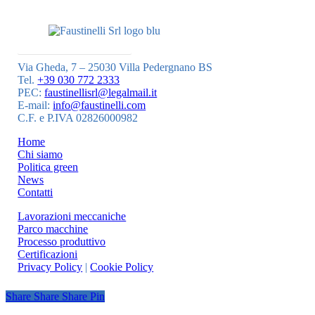
Seguici su YouTube
Via Gheda, 7 – 25030 Villa Pedergnano BS
Tel.
+39 030 772 2333
PEC:
faustinellisrl@legalmail.it
E-mail:
info@faustinelli.com
C.F. e P.IVA 02826000982
Home
Chi siamo
Politica green
News
Contatti
Lavorazioni meccaniche
Parco macchine
Processo produttivo
Certificazioni
Privacy Policy
|
Cookie Policy
Share
Share
Share
Pin