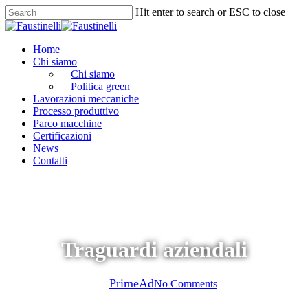
Skip
Hit enter to search or ESC to close
to
Close
main
Search
content
Menu
Home
Chi siamo
Chi siamo
Politica green
Lavorazioni meccaniche
Processo produttivo
Parco macchine
Certificazioni
News
Contatti
News
Traguardi aziendali
By
PrimeAd
No Comments